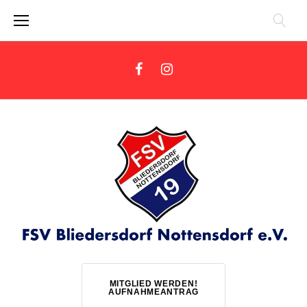
Zum
Inhalt
springen
Facebook
Instagram
MITGLIED WERDEN!
AUFNAHMEANTRAG