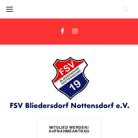
Zum
Inhalt
springen
Facebook
Instagram
MITGLIED WERDEN!
AUFNAHMEANTRAG