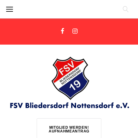
Zum
Inhalt
springen
Facebook
Instagram
MITGLIED WERDEN!
AUFNAHMEANTRAG